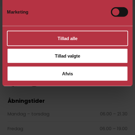
Marketing
Velkommen til en verden af holdtræning, fitness,
Tillad alle
sundhed og fysiurgiske behandlinger.
Tillad valgte
Alt hvad du skal bruge for at for blive Ôr&sund.
Afvis
Åbningstider​
Mandag – torsdag
06.00 – 21.30​
Fredag
06.00 – 19.00​