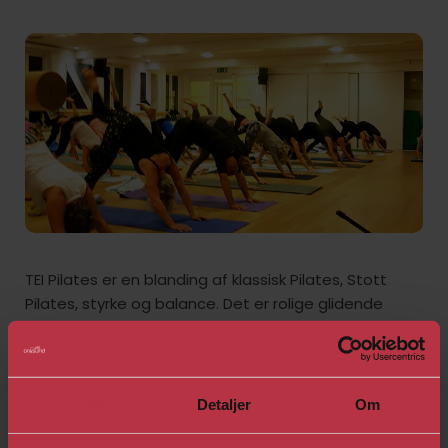
​TEI Pilates er en blanding af klassisk Pilates, Stott
Pilates, styrke og balance. Det er rolige glidende
bevægelser udført med præcision. Der indgår
redskaber som elastikker, håndvægte, bodybare
m.m i træningen.
TEI Pilates styrker din holdning og smidighed. Der er
Samtykke
Detaljer
Om
særlig vægt på core træning, men hele kroppen
bliver trænet.