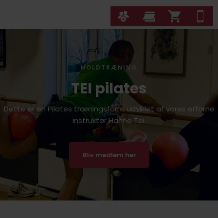
HOLDTRÆNING
TEI pilates
Dette er en Pilates træningsform udviklet af vores erfarne
instruktør Hanne Tei.​
Bliv medlem her