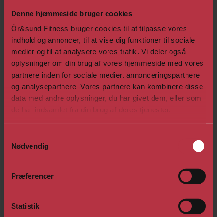
Denne hjemmeside bruger cookies
Det kræver, at man har en rimelig grundform og/eller
Ör&sund Fitness bruger cookies til at tilpasse vores
kendskab til Pilates øvelser.
indhold og annoncer, til at vise dig funktioner til sociale
medier og til at analysere vores trafik. Vi deler også
Husk at medbringe et håndklæde, træningsmåtte
oplysninger om din brug af vores hjemmeside med vores
samt noget at drikke.
partnere inden for sociale medier, annonceringspartnere
og analysepartnere. Vores partnere kan kombinere disse
Besøg os på
Facebook
eller
Instagram
, hvor du
data med andre oplysninger, du har givet dem, eller som
finder billeder og videoer af dagligdagen, opslag
de har indsamlet fra din brug af deres tjenester.
samt tilbud, events, m.m.​
Samtykkevalg
Nødvendig
Vil du læse om flere af vores hold?​
Præferencer
Se holdtræning
Statistik