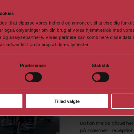
ookies
 til at tilpasse vores indhold og annoncer, til at vise dig funktion
eler også oplysninger om din brug af vores hjemmeside med vores
e og analysepartnere. Vores partnere kan kombinere disse data 
ar indsamlet fra din brug af deres tjenester.
Afmelding af h
Hvis du får brug for at m
holdstart. Er du tilmeldt
Præferencer
Statistik
melde afbud senest aften
Afmeldingsfristen er dog
gælder følgende: Reform
aftenen før inden kl. 21.
Tillad valgte
afmeldes senest kl 12.
​Du kan melde afbud he
på skærmen i receptione