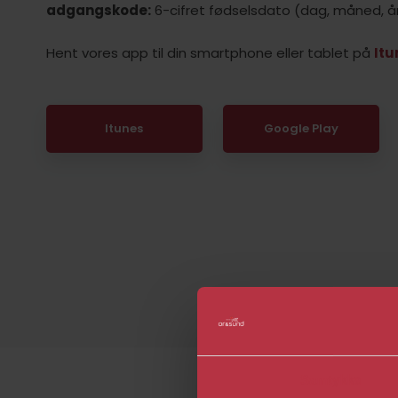
adgangskode:
6-cifret fødselsdato (dag, måned, år
Hent vores app til din smartphone eller tablet på
Itu
​Itunes
​Google Play
Samtykke