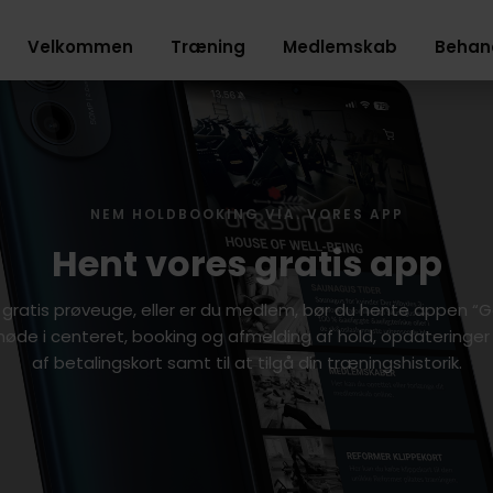
Velkommen
Træning
Medlemskab
Behan
NEM HOLDBOOKING VIA. VORES APP
Hent vores gratis app
 gratis prøveuge, eller er du medlem, bør du hente appen “Go
møde i centeret, booking og afmelding af hold, opdateringer
af betalingskort samt til at tilgå din træningshistorik.