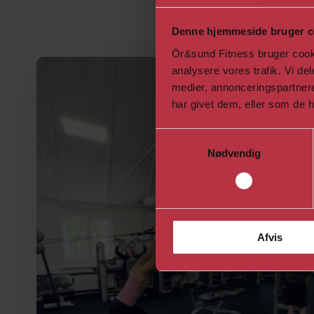
Denne hjemmeside bruger c
Ör&sund Fitness bruger cookies
analysere vores trafik. Vi d
medier, annonceringspartner
har givet dem, eller som de h
Samtykkevalg
Nødvendig
Afvis