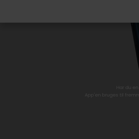
Har du en
​App'en bruges til frem