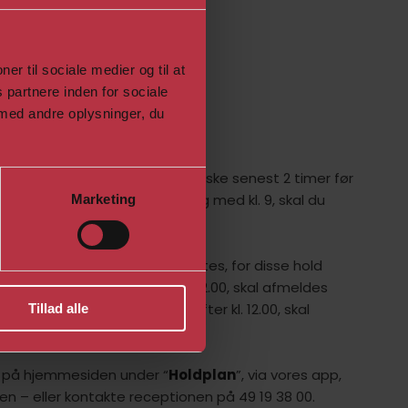
er til sociale medier og til at
 partnere inden for sociale
med andre oplysninger, du
oldtræning
elde afbud til et hold, skal det ske senest 2 timer før
 et morgenhold med start til og med kl. 9, skal du
Marketing
en før inden kl. 21.
 anderledes for Reformer Pilates, for disse hold
erhold som starter inden kl. 12.00, skal afmeldes
00. Reformerhold som starter efter kl. 12.00, skal
Tillad alle
00 samme dag.
r på hjemmesiden under “
Holdplan
”, via vores app,
n – eller kontakte receptionen på 49 19 38 00.