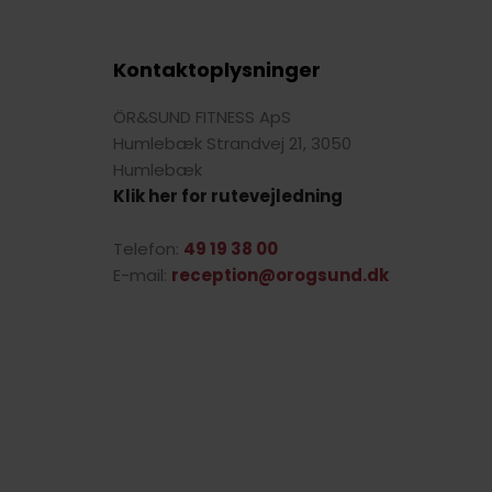
Kontaktoplysninger
ÖR&SUND FITNESS ApS
Humlebæk Strandvej 21, 3050
Humlebæk
Klik her for rutevejledning
Telefon:
49 19 38 00
E-mail:
reception@orogsund.dk