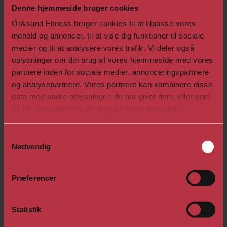
Denne hjemmeside bruger cookies
arbejder med vægtstænger, håndvægte, bold,
elastik og egen kropsvægt til god musik og højt
Ör&sund Fitness bruger cookies til at tilpasse vores
humør.
indhold og annoncer, til at vise dig funktioner til sociale
medier og til at analysere vores trafik. Vi deler også
oplysninger om din brug af vores hjemmeside med vores
Besøg os på
Facebook
eller
Instagram
, hvor du
partnere inden for sociale medier, annonceringspartnere
finder billeder og videoer af dagligdagen, opslag
og analysepartnere. Vores partnere kan kombinere disse
samt tilbud, events, m.m.
data med andre oplysninger, du har givet dem, eller som
de har indsamlet fra din brug af deres tjenester.
Samtykkevalg
Nødvendig
Vil du læse om flere af vores hold?​
Præferencer
Se holdtræning
Statistik