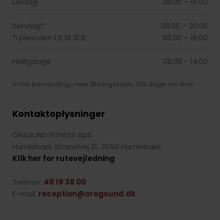
Lørdag
08.00 – 16.00​
Søndag*
08.00 – 20.00
*i perioden 1.6 til 31.8
08.00 – 16.00​
Helligdage
08.00 - 14.00
Vi har bemanding i hele åbningstiden, 365 dage om året.
Kontaktoplysninger
ÖR&SUND FITNESS ApS
Humlebæk Strandvej 21, 3050 Humlebæk
Klik her for rutevejledning
Telefon:
49 19 38 00
E-mail:
reception@orogsund.dk