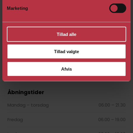
Marketing
Velkommen til en verden af holdtræning, fitness,
Tillad alle
sundhed og fysiurgiske behandlinger.
Alt hvad du skal bruge for at for blive Ôr&sund.
Tillad valgte
Afvis
Åbningstider​
Mandag – torsdag
06.00 – 21.30​
Fredag
06.00 – 19.00​